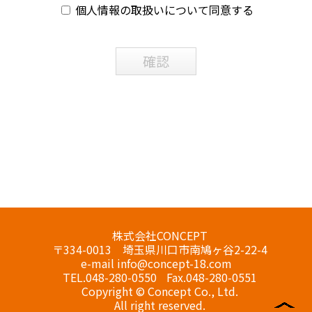
第1条（個人情報）
個人情報の取扱いについて同意する
「個人情報」とは，個人情報保護法にいう「個
人情報」を指すものとし，生存する個人に関す
確認
る情報であって，当該情報に含まれる氏名，生
年月日，住所，電話番号，連絡先その他の記述
等により特定の個人を識別できる情報及び容
貌，指紋，声紋にかかるデータ，及び健康保険
証の保険者番号などの当該情報単体から特定の
個人を識別できる情報（個人識別情報）を指し
ます。
第2条（個人情報の収集方法）
株式会社CONCEPT
〒334-0013 埼玉県川口市南鳩ヶ谷2-22-4
当社は，ユーザーが利用登録をする際に氏名，
e-mail
info@concept-18.com
生年月日，住所，電話番号，メールアドレス，
TEL.
048-280-0550
Fax.048-280-0551
Copyright © Concept Co., Ltd.
銀行口座番号，クレジットカード番号，運転免
All right reserved.